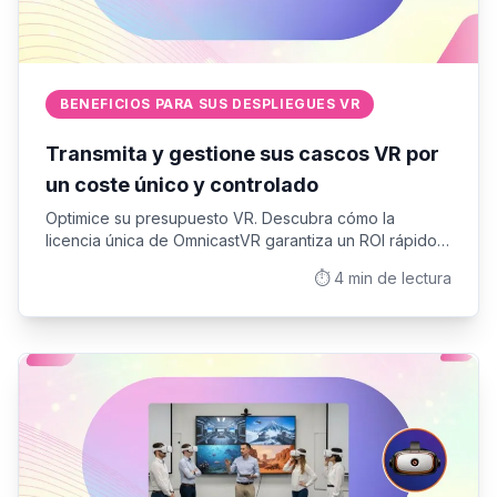
BENEFICIOS PARA SUS DESPLIEGUES VR
Transmita y gestione sus cascos VR por
un coste único y controlado
Optimice su presupuesto VR. Descubra cómo la
licencia única de OmnicastVR garantiza un ROI rápido y
controlado, eliminando las suscripciones mensuales y
⏱️
4
min de lectura
los gastos ocultos para la gestión de su grupo.