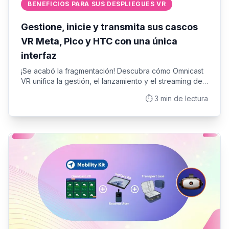
BENEFICIOS PARA SUS DESPLIEGUES VR
Gestione, inicie y transmita sus cascos
VR Meta, Pico y HTC con una única
interfaz
¡Se acabó la fragmentación! Descubra cómo Omnicast
VR unifica la gestión, el lanzamiento y el streaming de
sus cascos VR Meta Quest, Pico y HTC
⏱️
3
min de lectura
simultáneamente. La solución universal para parques
de dispositivos heterogéneos.