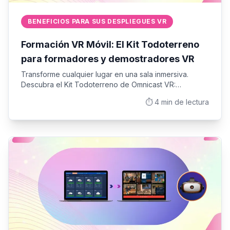
BENEFICIOS PARA SUS DESPLIEGUES VR
Formación VR Móvil: El Kit Todoterreno
para formadores y demostradores VR
Transforme cualquier lugar en una sala inmersiva.
Descubra el Kit Todoterreno de Omnicast VR:
autonomía completa, gestión de múltiples cascos VR
⏱️
4
min de lectura
sin Internet, ideal para formadores y demostradores en
movimiento