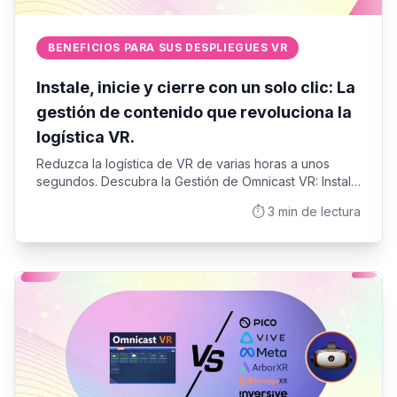
BENEFICIOS PARA SUS DESPLIEGUES VR
Instale, inicie y cierre con un solo clic: La
gestión de contenido que revoluciona la
logística VR.
Reduzca la logística de VR de varias horas a unos
segundos. Descubra la Gestión de Omnicast VR: Instale
sus APK, inicie las experiencias y apague 12 cascos VR
⏱️
3
min de lectura
de forma remota, con o sin conexión a Internet.