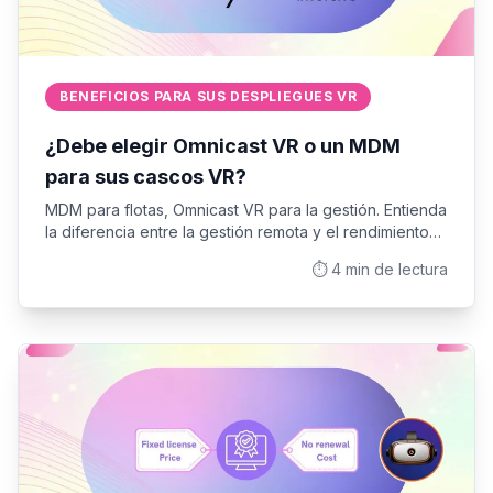
BENEFICIOS PARA SUS DESPLIEGUES VR
¿Debe elegir Omnicast VR o un MDM
para sus cascos VR?
MDM para flotas, Omnicast VR para la gestión. Entienda
la diferencia entre la gestión remota y el rendimiento
en directo de sus sesiones VR. El eslabón perdido
⏱️
4
min de lectura
para garantizar el éxito sobre el terreno.