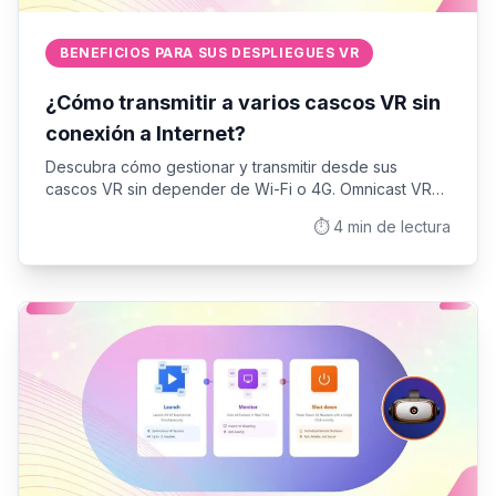
BENEFICIOS PARA SUS DESPLIEGUES VR
¿Cómo transmitir a varios cascos VR sin
conexión a Internet?
Descubra cómo gestionar y transmitir desde sus
cascos VR sin depender de Wi-Fi o 4G. Omnicast VR
garantiza la fiabilidad sin conexión para sus
⏱️
4
min de lectura
formaciones y demostraciones sobre el terreno.