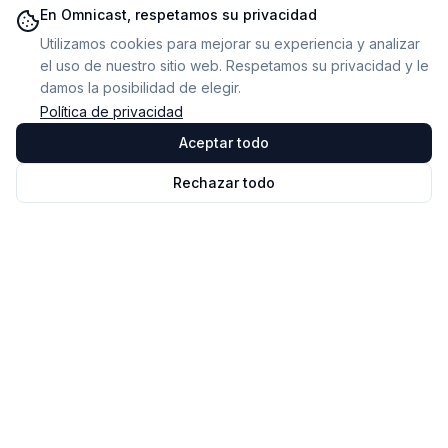
En Omnicast, respetamos su privacidad
Utilizamos cookies para mejorar su experiencia y analizar
el uso de nuestro sitio web. Respetamos su privacidad y le
damos la posibilidad de elegir.
Política de privacidad
Aceptar todo
Rechazar todo
Omnicast
VR
El software de gestión y monitorización de sesiones en
VR. Nuestra misión: hacer la VR accesible y eficiente
para todos.
© 2026 NOVALAB. Todos los derechos reservados.