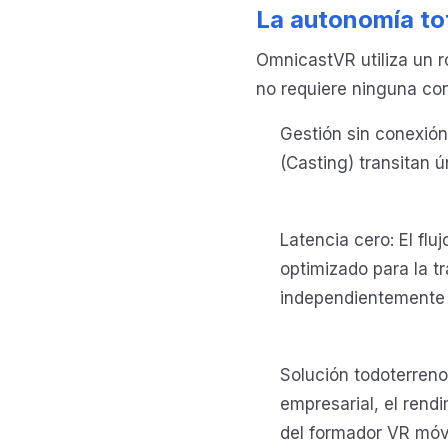
La autonomía tot
OmnicastVR utiliza un r
no requiere ninguna con
Gestión sin conexión
(Casting) transitan ú
Latencia cero: El flu
optimizado para la t
independientemente d
Solución todoterreno
empresarial, el rend
del formador VR móvi