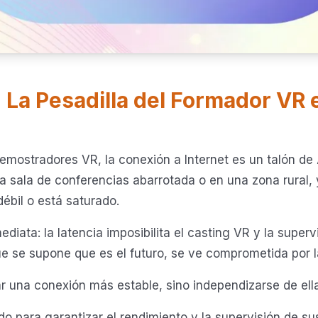
: La Pesadilla del Formador VR
emostradores VR, la conexión a Internet es un talón de 
una sala de conferencias abarrotada o en una zona rural, 
débil o está saturado.
iata: la latencia imposibilita el casting VR y la superv
e se supone que es el futuro, se ve comprometida por la 
r una conexión más estable, sino independizarse de ella
 para garantizar el rendimiento y la supervisión de su