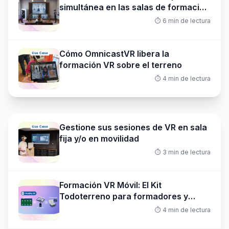
simultánea en las salas de formación
VR con Omnicast VR
⏱️
6
min de lectura
Cómo OmnicastVR libera la
formación VR sobre el terreno
⏱️
4
min de lectura
Gestione sus sesiones de VR en sala
fija y/o en movilidad
⏱️
3
min de lectura
Formación VR Móvil: El Kit
Todoterreno para formadores y
demostradores VR
⏱️
4
min de lectura