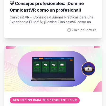
💡 Consejos profesionales: ¡Domine
OmnicastVR como un profesional!
Omnicast VR - ¡Consejos y Buenas Prácticas para una
Experiencia Fluida! 🚀 ¡Domine OmnicastVR como un
profesional! Compartimos 6 consejos esenciales para
⏱️
2
min de lectura
optimizar su uso del software, evitar errores comunes
y garantizar sesiones VR exitosas, incluso en eventos
con varios cascos VR.
BENEFICIOS PARA SUS DESPLIEGUES VR