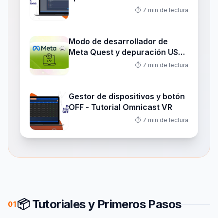
Omnicast VR
⏱️
7
min de lectura
Modo de desarrollador de
Meta Quest y depuración USB
- Tutorial de Omnicast VR
⏱️
7
min de lectura
Gestor de dispositivos y botón
OFF - Tutorial Omnicast VR
⏱️
7
min de lectura
📦 Tutoriales y Primeros Pasos
01