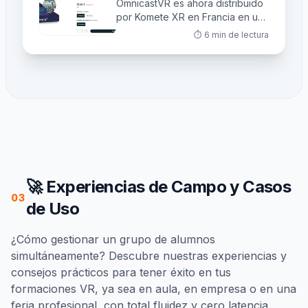
OmnicastVR es ahora distribuido
por Komete XR en Francia en una
nueva categoría: software de
⏱️
6
min de lectura
animación y supervisión XR. Un
reconocimiento que lo cambia
todo para los formadores VR.
🚀 Experiencias de Campo y Casos
03
de Uso
¿Cómo gestionar un grupo de alumnos
simultáneamente? Descubre nuestras experiencias y
consejos prácticos para tener éxito en tus
formaciones VR, ya sea en aula, en empresa o en una
feria profesional, con total fluidez y cero latencia.