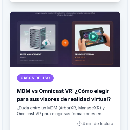
CASOS DE USO
MDM vs Omnicast VR: ¿Cómo elegir
para sus visores de realidad virtual?
¿Duda entre un MDM (ArborXR, ManageXR) y
Omnicast VR para dirigir sus formaciones en
realidad virtual? Descubra la comparativa
⏱️
4
min de lectura
completa basada en la realidad del terreno.