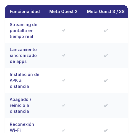
Funcionalidad
Meta Quest 2
Meta Quest 3 / 3S
Tabla de compatibilidad OmnicastVR por modelo de casco VR
Streaming de
pantalla en
✅
✅
tiempo real
Lanzamiento
sincronizado
✅
✅
de apps
Instalación de
APK a
✅
✅
distancia
Apagado /
reinicio a
✅
✅
distancia
Reconexión
Wi-Fi
✅
✅