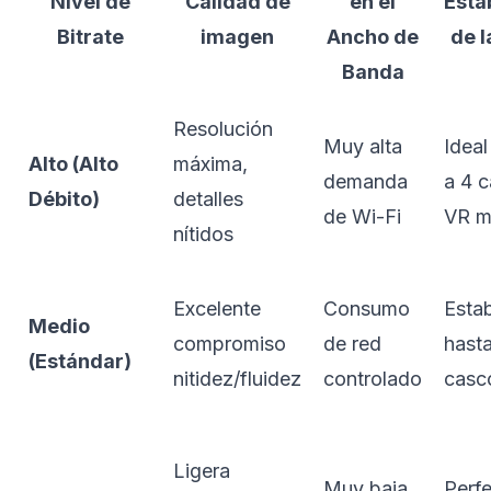
Nivel de
Calidad de
en el
Esta
Bitrate
imagen
Ancho de
de l
Banda
Resolución
Muy alta
Ideal
Alto (Alto
máxima,
demanda
a 4 
Débito)
detalles
de Wi-Fi
VR m
nítidos
Excelente
Consumo
Esta
Medio
compromiso
de red
hasta
(Estándar)
nitidez/fluidez
controlado
casc
Ligera
Muy baja
Perf