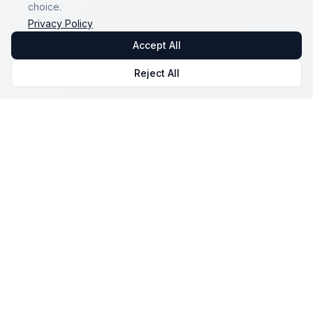
choice.
Privacy Policy
Accept All
Reject All
Omnicast
VR
VR Session Management and Monitoring Software.
Our mission: To make VR accessible and high-
performing for everyone.
© 2026 NOVALAB. All rights reserved.
Solution
Home