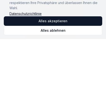
respektieren Ihre Privatsphäre und überlassen Ihnen die
Wahl.
Datenschutzrichtlinie
Alles akzeptieren
Alles ablehnen
Omnicast
VR
Die Software zur Steuerung und Überwachung von
Virtual-Reality-Sitzungen. Unsere Mission: VR für alle
zugänglich und leistungsstark zu machen.
© 2026 NOVALAB. Alle Rechte vorbehalten.
Lösung