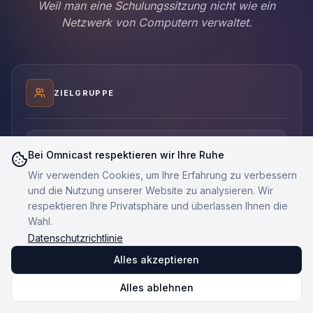
Weil man eine Schulungssitzung nicht wie ein
Netzwerk von Computern verwaltet.
ZIELGRUPPE
IT-Administrator
MDM
Bei Omnicast respektieren wir Ihre Ruhe
Wir verwenden Cookies, um Ihre Erfahrung zu verbessern
Der Feldtrainer
OMNI
und die Nutzung unserer Website zu analysieren. Wir
respektieren Ihre Privatsphäre und überlassen Ihnen die
Wahl.
Datenschutzrichtlinie
Alles akzeptieren
HAUPTAUFGABE
Alles ablehnen