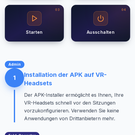
0
3
0
4
Starten
Ausschalten
Admin
Installation der APK auf VR-
1
Headsets
Der APK-Installer ermöglicht es Ihnen, Ihre
VR-Headsets schnell vor den Sitzungen
vorzukonfigurieren. Verwenden Sie keine
Anwendungen von Drittanbietern mehr.