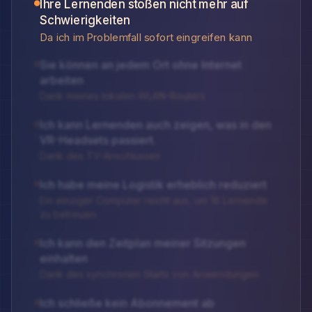
Ihre Lernenden stoßen nicht mehr auf
Schwierigkeiten
Da ich im Problemfall sofort eingreifen kann
Sie können an jedem Ort ohne Internet
arbeiten
Dank meines lokalen WLAN-Routers
Ich kann Lernenden auch zeigen, was in den
VR-Headsets passiert.
Dank des TV-Anschlusses
Ich habe meine Logistik erheblich reduziert
Ein einziger Computer reicht aus, um 16 Lernende
zu betreuen
Ich kann den Zeitplan meiner Sitzungen
einhalten
Dank des synchronen Starts von Anwendungen
Ich schließe kein Abonnement ab