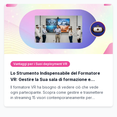
Vantaggi per i Suoi deployment VR
Lo Strumento Indispensabile del Formatore
VR: Gestire la Sua sala di formazione e
guidare in diretta.
Il formatore VR ha bisogno di vedere ciò che vede
ogni partecipante. Scopra come gestire e trasmettere
in streaming 15 visori contemporaneamente per
garantire il successo didattico delle Sue formazioni di
gruppo.