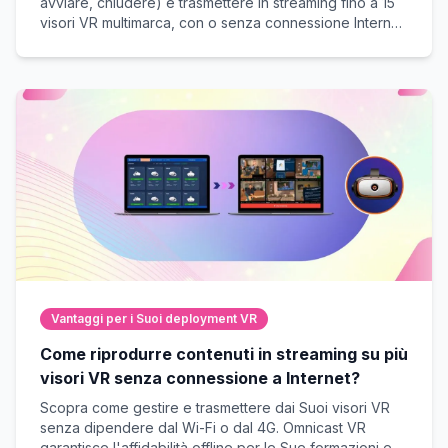
avviare, chiudere) e trasmettere in streaming fino a 15
visori VR multimarca, con o senza connessione Internet.
Il tassello mancante per il successo delle Vostre
sessioni dal vivo.
Vantaggi per i Suoi deployment VR
Come riprodurre contenuti in streaming su più
visori VR senza connessione a Internet?
Scopra come gestire e trasmettere dai Suoi visori VR
senza dipendere dal Wi-Fi o dal 4G. Omnicast VR
garantisce l'affidabilità offline per le Sue formazioni e