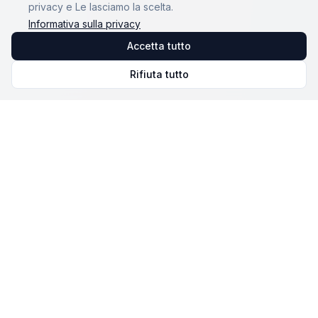
privacy e Le lasciamo la scelta.
Informativa sulla privacy
Accetta tutto
Rifiuta tutto
Omnicast
VR
Il software di gestione e monitoraggio delle sessioni in
VR. La nostra missione: rendere la VR accessibile e
performante per tutti.
© 2026 NOVALAB. Tutti i diritti riservati.
Soluzione
Home