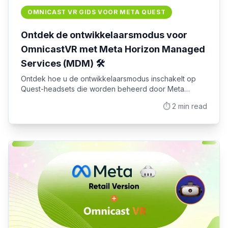
OMNICAST VR GIDS VOOR META QUEST
Ontdek de ontwikkelaarsmodus voor
OmnicastVR met Meta Horizon Managed
Services (MDM) 🛠️
Ontdek hoe u de ontwikkelaarsmodus inschakelt op
Quest-headsets die worden beheerd door Meta
Horizon Managed Services. Professionele gids voor
⏱️
2
min read
het debuggen en sideloaden van Omnicast VR.