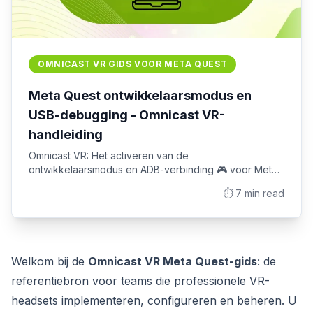
OMNICAST VR GIDS VOOR META QUEST
Meta Quest ontwikkelaarsmodus en
USB-debugging - Omnicast VR-
handleiding
Omnicast VR: Het activeren van de
ontwikkelaarsmodus en ADB-verbinding 🎮 voor Meta
Quest-headsets Welkom bij deze nieuwe tutorial over
⏱️
7
min read
Omnicast VR! In deze video laat VR Academie u zien
hoe u uw VR-headset voorbereidt op streaming door
de ontwikkelaarsmodus en USB-foutopsporing via ADB
te activeren.
Welkom bij de
Omnicast VR Meta Quest-gids
: de
referentiebron voor teams die professionele VR-
headsets implementeren, configureren en beheren. U