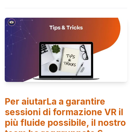
Per aiutarLa a garantire
sessioni di formazione VR il
più fluide possibile, il nostro