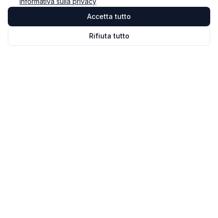
Informativa sulla privacy
Accetta tutto
Rifiuta tutto
Omnicast
VR
Il software di gestione e monitoraggio delle sessioni in
VR. La nostra missione: rendere la VR accessibile e
performante per tutti.
© 2026 NOVALAB. Tutti i diritti riservati.
Soluzione
Home
Funzionalità