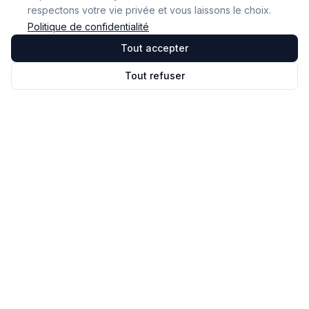
respectons votre vie privée et vous laissons le choix.
Politique de confidentialité
Tout accepter
Tout refuser
Omnicast
VR
Le logiciel de pilotage et de monitoring des sessions en
réalité virtuelle. Notre mission : rendre la VR
accessible et performante pour tous.
© 2026 NOVALAB. Tous droits réservés.
Solution
Accueil