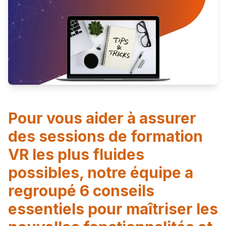
Pour vous aider à assurer
des sessions de formation
VR les plus fluides
possibles, notre équipe a
regroupé 6 conseils
essentiels pour maîtriser les