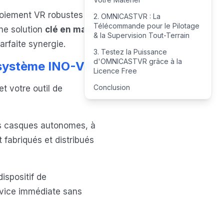
loiement VR robustes et
2. OMNICASTVR : La
Télécommande pour le Pilotage
une solution
clé en main
& la Supervision Tout-Terrain
arfaite synergie.
3. Testez la Puissance
d'OMNICASTVR grâce à la
osystème INO-VR
Licence Free
Conclusion
 votre outil de
s casques autonomes, à
t fabriqués et distribués
dispositif de
rvice immédiate sans