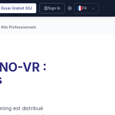
Essai Gratuit 30J
Sign In
FR
 Kits Professionnels
INO-VR :
s
ming est distribué