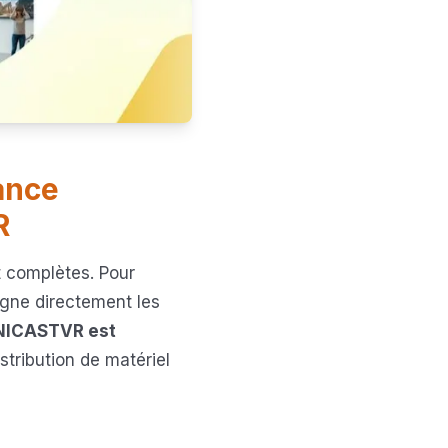
ance
R
et complètes. Pour
eigne directement les
ICASTVR est
distribution de matériel